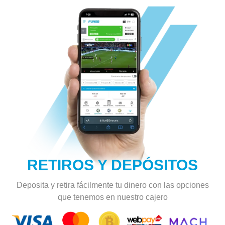
RETIROS Y DEPÓSITOS
Deposita y retira fácilmente tu dinero con las opciones
que tenemos en nuestro cajero