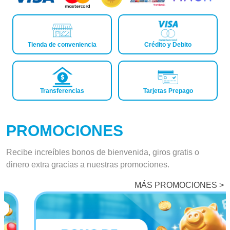
Tienda de conveniencia
Crédito y Debito
Transferencias
Tarjetas Prepago
PROMOCIONES
Recibe increíbles bonos de bienvenida, giros gratis o
dinero extra gracias a nuestras promociones.
MÁS PROMOCIONES >