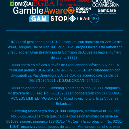
FUN88 está gestionado por TGP Europe Ltd, con domicilio en 22A Castle
Street, Douglas, Isle of Man, IM1 2EZ. TGP Europe Limited está autorizado
y regulado en Gran Bretaña por la Comisión de Apuestas bajo el número
de cuenta 38898.
FUN88 opera en México a través de Producciones Móviles S.A. de C.V.,
titular del permiso DGAJS/SCEVF/P-06/2005-TER, en colaboración con
Unocapali La Paz Operadora S.A. de C.V., de acuerdo con los oficios
DGJS/1580/2021 y DGJS/DCRCA/1424/2022.
FUN88 es operado por E Gambling Montenegro doo (81000 Podgorica,
Moskovska br. 65., reg. No. 5-0615951) en cooperación con OG GLOBAL
ACCESS LIMITED (PO Box 3340, Road Town, Tortola, Islas Vírgenes
Británicas).
E Gambling Montenegro doo (81000 Podgorica, Moskovska br. 65., reg.
No. 5-0615951) certifica que, bajo la concesión (número de serie AA
001588, número numérico 133-01/15 4A y 1er) y la aprobación (No. 02/01-
118/4), organiza y opera juegos de azar en Montenegro en el sitio web