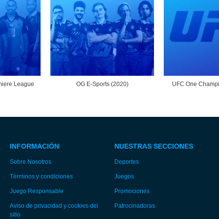
miere League
OG E-Sports (2020)
UFC One Champio
INFORMACIÓN
NUESTRAS SECCIONES
Sobre Nosotros
Deportes
Términos y condiciones
Juegos
Juego Responsable
Popular
Promociones
Aviso de privacidad y cookies del
Inicio
Patrocinadoras
sitio