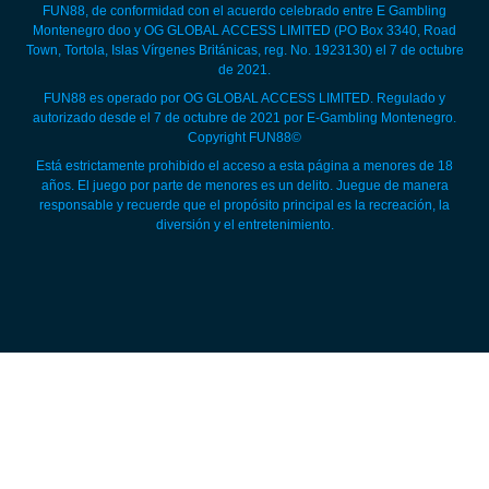
FUN88, de conformidad con el acuerdo celebrado entre E Gambling
Montenegro doo y OG GLOBAL ACCESS LIMITED (PO Box 3340, Road
Town, Tortola, Islas Vírgenes Británicas, reg. No. 1923130) el 7 de octubre
de 2021.
FUN88 es operado por OG GLOBAL ACCESS LIMITED. Regulado y
autorizado desde el 7 de octubre de 2021 por E-Gambling Montenegro.
Copyright FUN88©
Está estrictamente prohibido el acceso a esta página a menores de 18
años. El juego por parte de menores es un delito. Juegue de manera
responsable y recuerde que el propósito principal es la recreación, la
diversión y el entretenimiento.