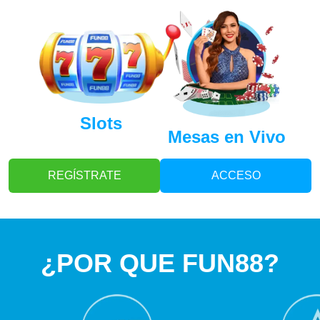
Slots
Mesas en Vivo
REGÍSTRATE
ACCESO
¿POR QUE FUN88?