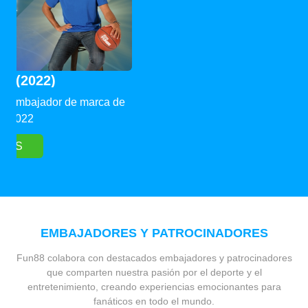
er (2022)
a y embajador de marca de
n 2022
 MÁS
EMBAJADORES Y PATROCINADORES
Fun88 colabora con destacados embajadores y patrocinadores
que comparten nuestra pasión por el deporte y el
entretenimiento, creando experiencias emocionantes para
fanáticos en todo el mundo.